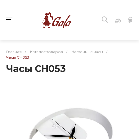
Главная
/
Каталог товаров
/
Настенные часы
/
Часы CH053
Часы CH053